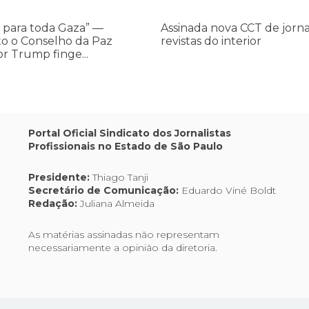
do
 para toda Gaza” —
Assinada nova CCT de jorna
interior
o o Conselho da Paz
revistas do interior
or Trump finge...
,
Portal Oficial Sindicato dos Jornalistas
Profissionais no Estado de São Paulo
os
Presidente:
Thiago Tanji
Secretário de Comunicação:
Eduardo Viné Boldt
Redação:
Juliana Almeida
As matérias assinadas não representam
necessariamente a opinião da diretoria.