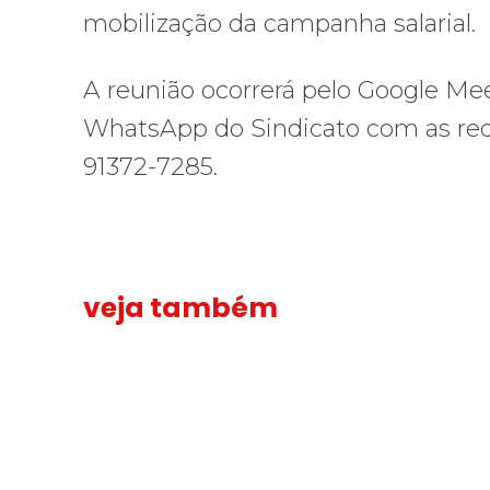
mobilização da campanha salarial.
A reunião ocorrerá pelo Google Mee
WhatsApp do Sindicato com as reda
91372-7285.
veja também
Solidariedade ao jornalista Caê Vasconcelos e repúdio a
Solidariedade
“Funeral p
“Funeral
ao
para
jornalista
toda
Caê
Gaza”
Vasconcelos
—
e
enquanto
repúdio
o