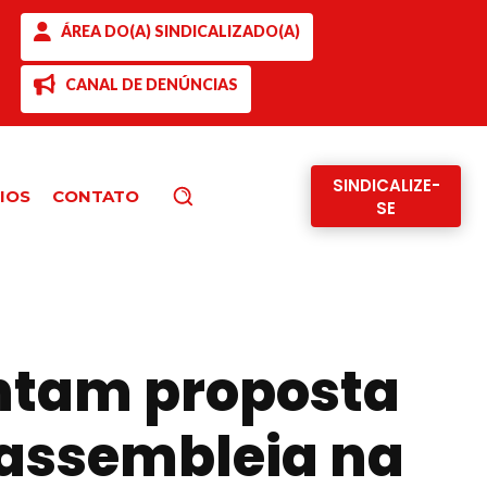
ÁREA DO(A) SINDICALIZADO(A)
CANAL DE DENÚNCIAS
SINDICALIZE-
IOS
CONTATO
Pesquisar
SE
entam proposta
 assembleia na