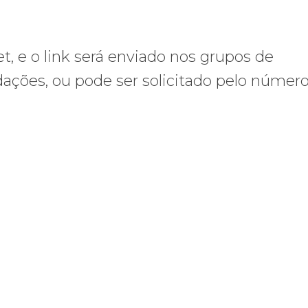
t, e o link será enviado nos grupos de
ções, ou pode ser solicitado pelo número 
os ataques transfóbicos
ara toda Gaza” — enquanto o Conselho da Paz criado por Trump finge 
Assinada nova CCT de jornais e re
Assinada
nova
CCT
de
jornais
e
revistas