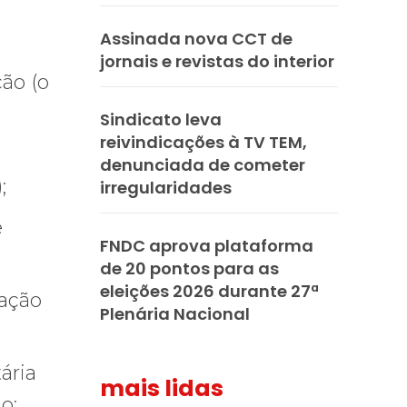
Assinada nova CCT de
jornais e revistas do interior
ção (o
Sindicato leva
reivindicações à TV TEM,
denunciada de cometer
;
irregularidades
e
FNDC aprova plataforma
de 20 pontos para as
eleições 2026 durante 27ª
cação
Plenária Nacional
ária
mais lidas
o;