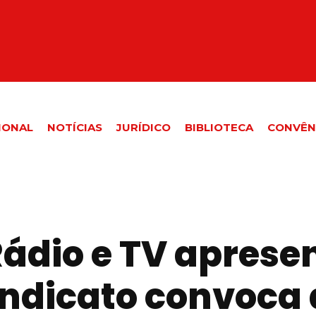
IONAL
NOTÍCIAS
JURÍDICO
BIBLIOTECA
CONVÊN
ádio e TV apres
Sindicato convoca