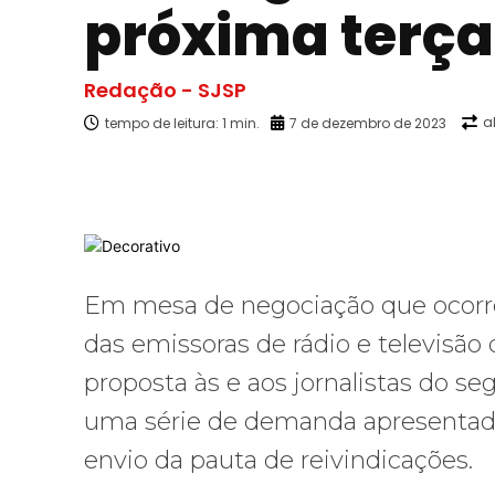
próxima terça-
Redação - SJSP
a
tempo de leitura:
1
min.
7 de dezembro de 2023
Facebook
X
Compartilhado
Em mesa de negociação que ocorreu
das emissoras de rádio e televisã
proposta às e aos jornalistas do s
uma série de demanda apresentada
envio da pauta de reivindicações.