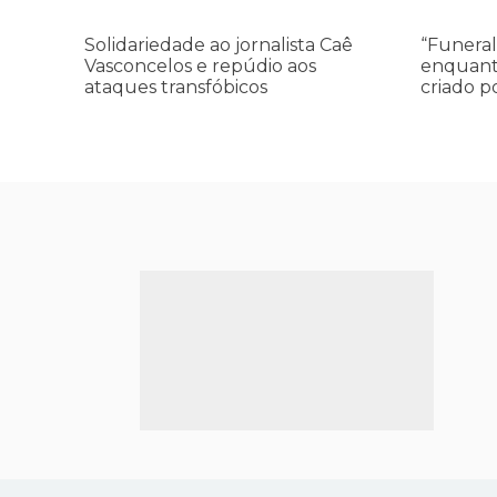
aos
Conselho
Solidariedade ao jornalista Caê
“Funeral
ataques
da
Vasconcelos e repúdio aos
enquant
transfóbicos
Paz
ataques transfóbicos
criado p
criado
por
Trump
finge
praticar
diplomacia
Israel
intensifica
assassinat