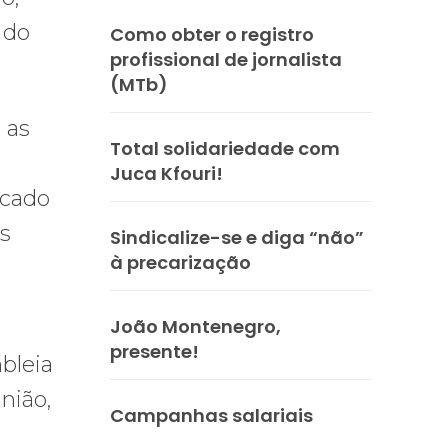
 do
Como obter o registro
profissional de jornalista
(MTb)
 as
Total solidariedade com
Juca Kfouri!
icado
es
Sindicalize-se e diga “não”
à precarização
João Montenegro,
presente!
bleia
nião,
Campanhas salariais