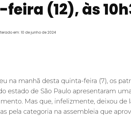
feira (12), às 10h
lterado em:
10 de junho de 2024
WhatsApp
Telegram
Copy URL
E
 na manhã desta quinta-feira (7), os pat
o do estado de São Paulo apresentaram um
egmento. Mas que, infelizmente, deixou de 
s pela categoria na assembleia que apro