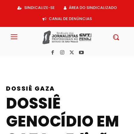
Acessar
SINDICALIZE-SE
ÁREA DO SINDICALIZADO
o
conteúdo
CANAL DE DENÚNCIAS
DOSSIÊ GAZA
DOSSIÊ
GENOCÍDIO EM