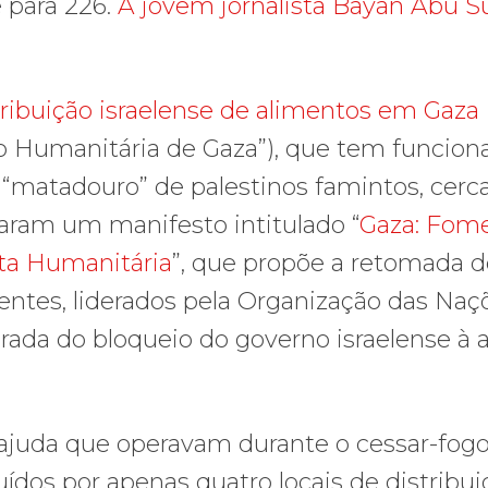
 para 226.
A jovem jornalista Bayan Abu S
ribuição israelense de alimentos em Gaza
 Humanitária de Gaza”), que tem funcion
“matadouro” de palestinos famintos, cerc
naram um manifesto intitulado “
Gaza: Fom
ta Humanitária
”, que propõe a retomada d
ntes, liderados pela Organização das Naç
da do bloqueio do governo israelense à 
 ajuda que operavam durante o cessar-fog
dos por apenas quatro locais de distribui