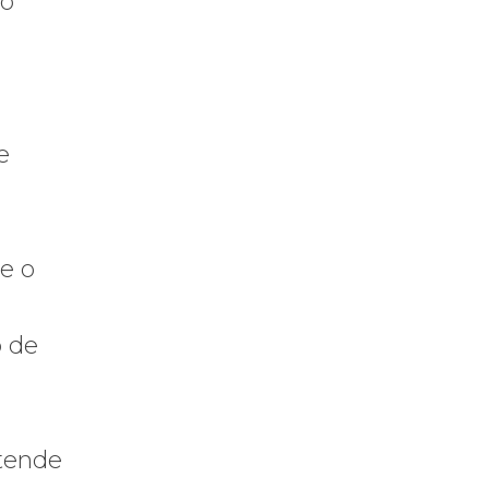
ro
e
e o
o de
atende