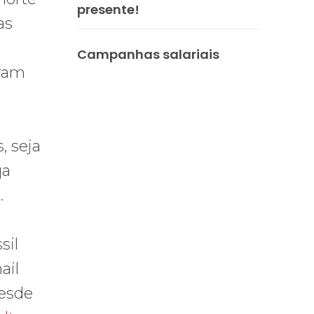
presente!
as
Campanhas salariais
eram
, seja
qa
.
sil
ail
desde