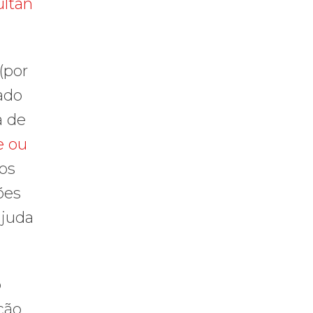
ultan
(por
ado
a de
e ou
os
ões
ajuda
o
ção