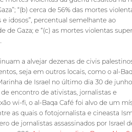
aza”; “(b) cerca de 56% das mortes violent
 e idosos”, percentual semelhante ao
e de Gaza; e “(c) as mortes violentas sup
.
nuam a alvejar dezenas de civis palestinos
entos, seja em outros locais, como o al-Ba
rinha de Israel no último dia 30 de junho
 de encontro de ativistas, jornalistas e
ão wi-fi, o al-Baqa Café foi alvo de um mís
e as quais o fotojornalista e cineasta Ism
o de jornalistas assassinados por Israel 