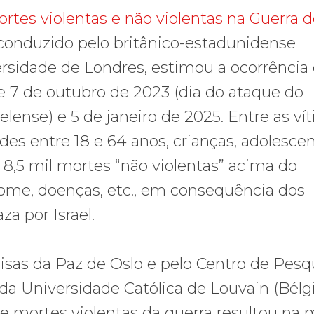
tes violentas e não violentas na Guerra d
 conduzido pelo britânico-estadunidense
ersidade de Londres, estimou a ocorrência
e 7 de outubro de 2023 (dia do ataque do
aelense) e 5 de janeiro de 2025. Entre as ví
es entre 18 e 64 anos, crianças, adolesce
,5 mil mortes “não violentas” acima do
fome, doenças, etc., em consequência dos
a por Israel.
isas da Paz de Oslo e pelo Centro de Pesq
a Universidade Católica de Louvain (Bélgi
e mortes violentas da guerra resultou na 