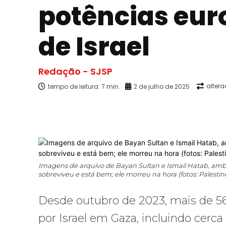
potências eur
de Israel
Redação - SJSP
alter
tempo de leitura:
7
min.
2 de julho de 2025
Facebook
X
Compartilhado
Imagens de arquivo de Bayan Sultan e Ismail Hatab, ambos 
sobreviveu e está bem; ele morreu na hora (fotos: Palestin
Desde outubro de 2023, mais de 56
por Israel em Gaza, incluindo cerca