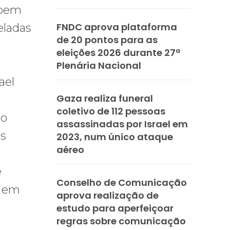
 bem
FNDC aprova plataforma
eladas
de 20 pontos para as
eleições 2026 durante 27ª
Plenária Nacional
ael
Gaza realiza funeral
coletivo de 112 pessoas
do
assassinadas por Israel em
as
2023, num único ataque
aéreo
e
Conselho de Comunicação
, em
aprova realização de
estudo para aperfeiçoar
regras sobre comunicação