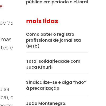
pública em período eleitoral
e
mais lidas
 de 75
Como obter o registro
timas
profissional de jornalista
(MTb)
ntes e
Total solidariedade com
Juca Kfouri!
Sindicalize-se e diga “não”
à precarização
uisa
ca), o
João Montenegro,
morte