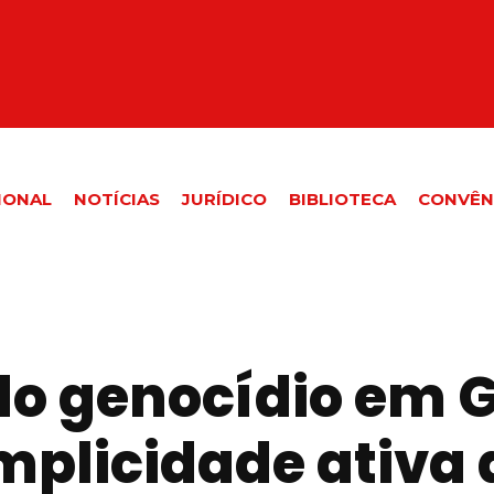
IONAL
NOTÍCIAS
JURÍDICO
BIBLIOTECA
CONVÊN
do genocídio em 
plicidade ativa 