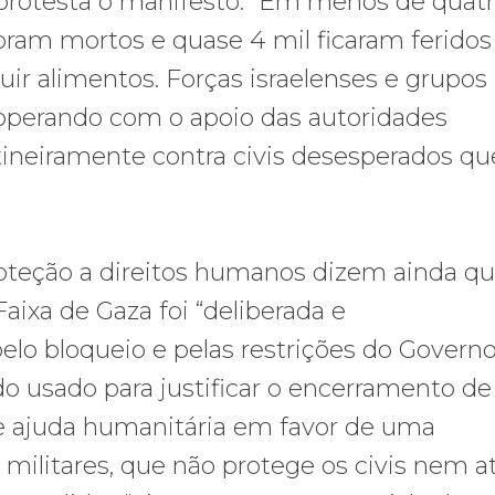
 protesta o manifesto. “Em menos de quat
oram mortos e quase 4 mil ficaram feridos
uir alimentos. Forças israelenses e grupos
perando com o apoio das autoridades
tineiramente contra civis desesperados qu
oteção a direitos humanos dizem ainda qu
aixa de Gaza foi “deliberada e
o bloqueio e pelas restrições do Govern
do usado para justificar o encerramento de
e ajuda humanitária em favor de uma
s militares, que não protege os civis nem 