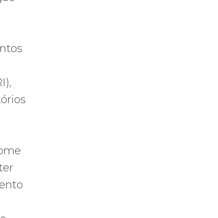
m
entos
I),
órios
fome
ter
mento