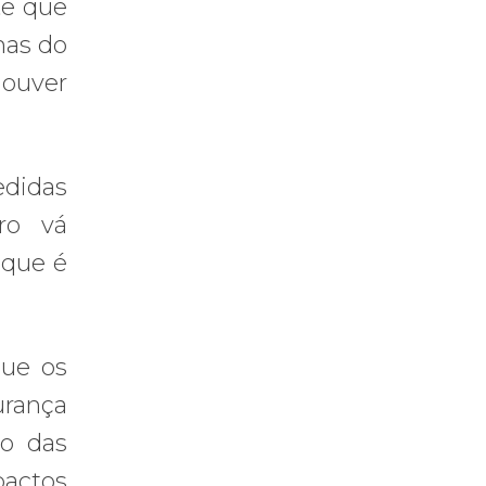
te que
mas do
houver
edidas
ro vá
 que é
que os
urança
mo das
pactos