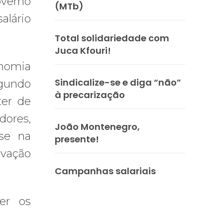
overno
(MTb)
alário
Total solidariedade com
Juca Kfouri!
onomia
Sindicalize-se e diga “não”
egundo
à precarização
ter de
dores,
João Montenegro,
se na
presente!
ovação
Campanhas salariais
er os