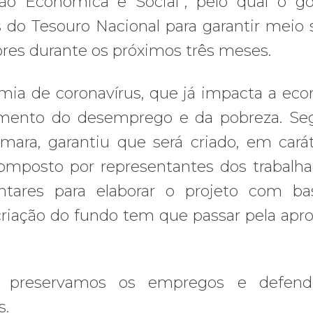
ção Econômica e Social”, pelo qual o g
s do Tesouro Nacional para garantir meio s
res durante os próximos três meses.
mia de coronavírus, que já impacta a ec
aumento do desemprego e da pobreza. S
mara, garantiu que será criado, em cará
omposto por representantes dos trabalha
ntares para elaborar o projeto com ba
 criação do fundo tem que passar pela apr
 preservamos os empregos e defend
s.