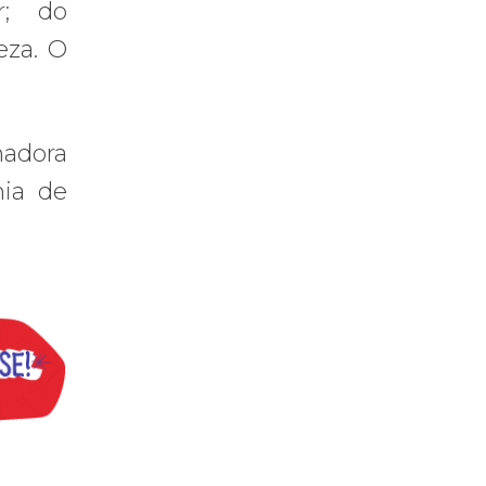
r; do
eza. O
hadora
mia de