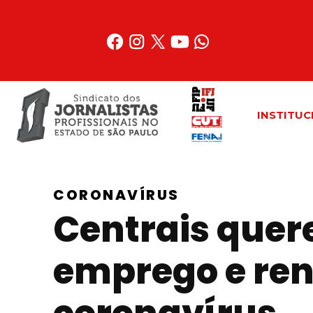
Acessar
o
conteúdo
INSTITUC
CORONAVÍRUS
Centrais quer
emprego e re