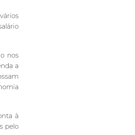
vários
lário
ão nos
enda a
possam
onomia
onta à
s pelo