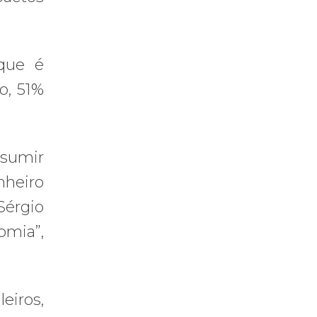
que é
o, 51%
nsumir
nheiro
Sérgio
omia”,
eiros,