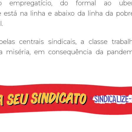
lo empregatício, do formal ao ube
está na linha e abaixo da linha da pobr
.
las centrais sindicais, a classe trabal
r na miséria, em consequência da pande