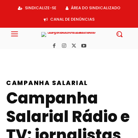
Acessar
SINDICALIZE-SE
ÁREA DO SINDICALIZADO
o
conteúdo
CANAL DE DENÚNCIAS
CAMPANHA SALARIAL
Campanha
Salarial Rádio e
TV: jornalistas