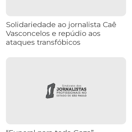
Solidariedade ao jornalista Caê
Vasconcelos e repúdio aos
ataques transfóbicos
“Funeral para toda Gaza” — enquanto o Conselho da Paz criado por