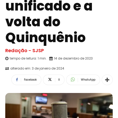
unificado e a
volta do
Quinquênio
Redação - SJSP
tempo de leitura:
1
min.
14 de dezembro de 2023
alterado em:
3 de janeiro de 2024
Facebook
X
WhatsApp