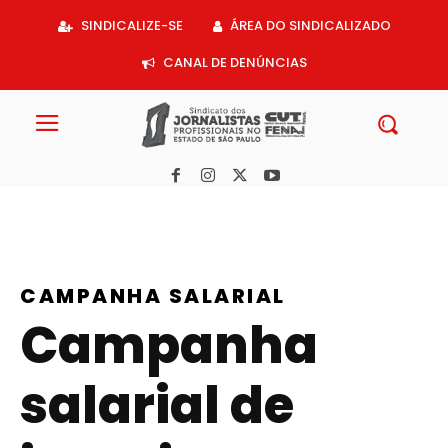
Acessar
SINDICALIZE-SE
ÁREA DO SINDICALIZADO
o
conteúdo
CANAL DE DENÚNCIAS
CAMPANHA SALARIAL
Campanha
salarial de