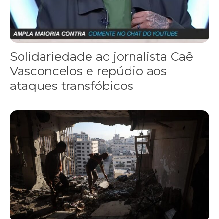
Solidariedade ao jornalista Caê
Vasconcelos e repúdio aos
ataques transfóbicos
“Funeral para toda Gaza” — enquanto o Conselho da Paz criado por