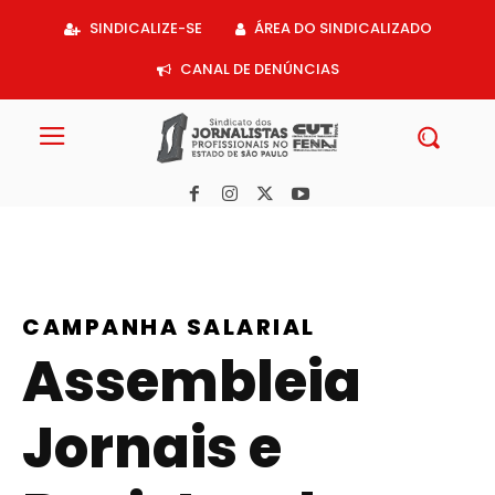
Acessar
SINDICALIZE-SE
ÁREA DO SINDICALIZADO
o
conteúdo
CANAL DE DENÚNCIAS
CAMPANHA SALARIAL
Assembleia
Jornais e