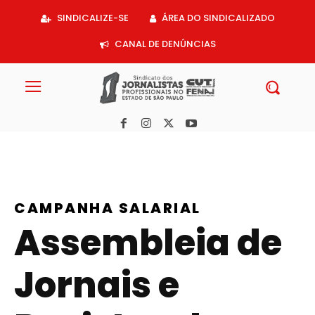
Acessar
SINDICALIZE-SE
ÁREA DO SINDICALIZADO
o
conteúdo
CANAL DE DENÚNCIAS
CAMPANHA SALARIAL
Assembleia de
Jornais e