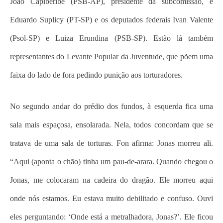
João Capiberibe (PSB-AP), presidente da subcomissão, e
Eduardo Suplicy (PT-SP) e os deputados federais Ivan Valente
(Psol-SP) e Luiza Erundina (PSB-SP). Estão lá também
representantes do Levante Popular da Juventude, que põem uma
faixa do lado de fora pedindo punição aos torturadores.
No segundo andar do prédio dos fundos, à esquerda fica uma
sala mais espaçosa, ensolarada. Nela, todos concordam que se
tratava de uma sala de torturas. Fon afirma: Jonas morreu ali.
“Aqui (aponta o chão) tinha um pau-de-arara. Quando chegou o
Jonas, me colocaram na cadeira do dragão. Ele morreu aqui
onde nós estamos. Eu estava muito debilitado e confuso. Ouvi
eles perguntando: ‘Onde está a metralhadora, Jonas?’. Ele ficou