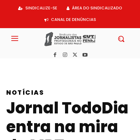
Acessar
SINDICALIZE-SE
ÁREA DO SINDICALIZADO
o
conteúdo
CANAL DE DENÚNCIAS
NOTÍCIAS
Jornal TodoDia
entra na mira