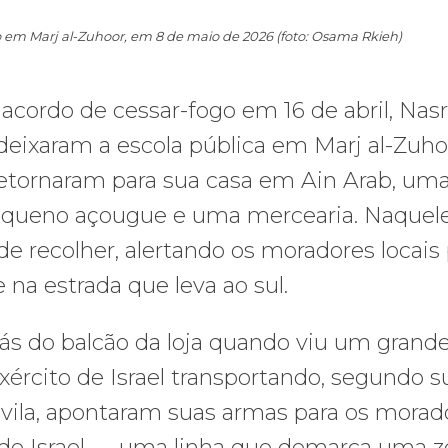
 em Marj al-Zuhoor, em 8 de maio de 2026 (foto: Osama Rkieh)
cordo de cessar-fogo em 16 de abril, Nasr
deixaram a escola pública em Marj al-Zuh
retornaram para sua casa em Ain Arab, uma 
equeno açougue e uma mercearia. Naquele 
 recolher, alertando os moradores locais 
na estrada que leva ao sul.
rás do balcão da loja quando viu um grande
ército de Israel transportando, segundo s
a vila, apontaram suas armas para os morad
” de Israel — uma linha que demarca uma zo