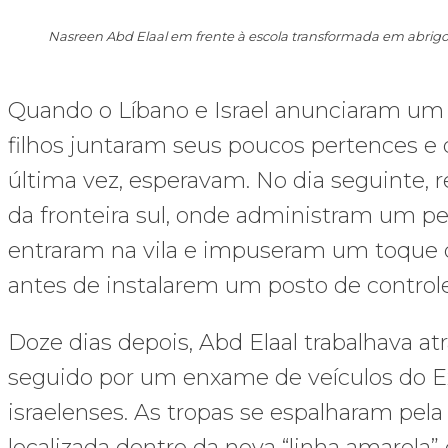
Nasreen Abd Elaal em frente à escola transformada em abrigo
Quando o Líbano e Israel anunciaram um a
filhos juntaram seus poucos pertences e 
última vez, esperavam. No dia seguinte, 
da fronteira sul, onde administram um p
entraram na vila e impuseram um toque de
antes de instalarem um posto de controle 
Doze dias depois, Abd Elaal trabalhava at
seguido por um enxame de veículos do Ex
israelenses. As tropas se espalharam pel
localizada dentro da nova “linha amarela