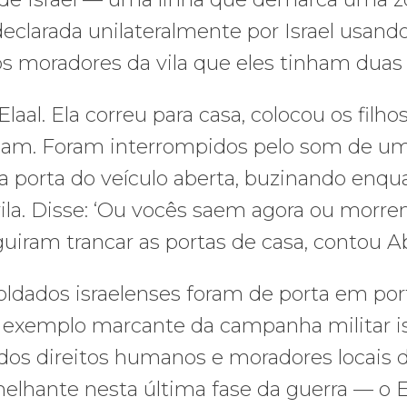
ês, declarada unilateralmente por Israel us
s moradores da vila que eles tinham duas 
aal. Ela correu para casa, colocou os filh
am. Foram interrompidos pelo som de uma
 porta do veículo aberta, buzinando enqua
ila. Disse: ‘Ou vocês saem agora ou morre
ram trancar as portas de casa, contou Ab
oldados israelenses foram de porta em por
 exemplo marcante da campanha militar is
s dos direitos humanos e moradores locais
hante nesta última fase da guerra — o E