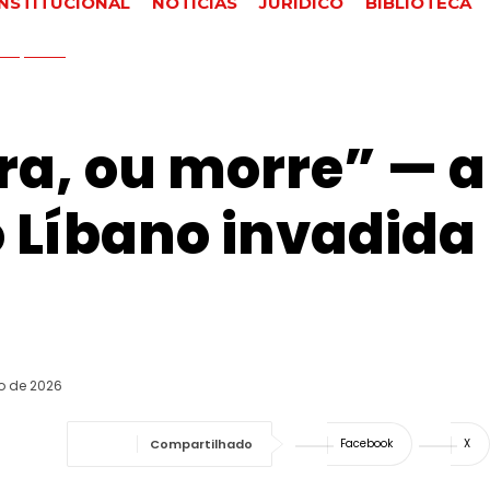
INSTITUCIONAL
NOTÍCIAS
JURÍDICO
BIBLIOTECA
squisar
ra, ou morre” — a
 Líbano invadida 
o de 2026
Compartilhado
Facebook
X