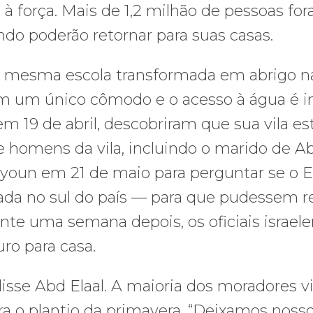
s à força. Mais de 1,2 milhão de pessoas f
do poderão retornar para suas casas.
a mesma escola transformada em abrigo na 
dem um único cômodo e o acesso à água é 
m 19 de abril, descobriram que sua vila est
 homens da vila, incluindo o marido de Abd 
jayoun em 21 de maio para perguntar se o 
da no sul do país — para que pudessem re
e uma semana depois, os oficiais israel
ro para casa.
isse Abd Elaal. A maioria dos moradores viv
 o plantio da primavera. “Deixamos nosso 