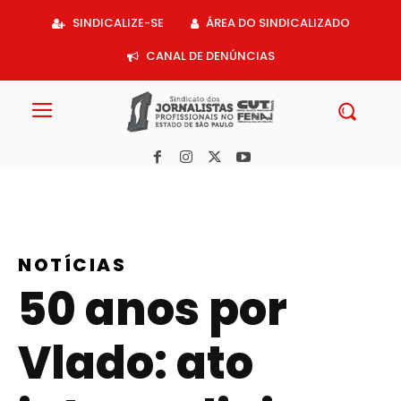
Acessar
SINDICALIZE-SE
ÁREA DO SINDICALIZADO
o
conteúdo
CANAL DE DENÚNCIAS
NOTÍCIAS
50 anos por
Vlado: ato