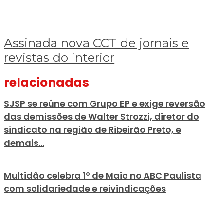
o
Conselho
da
Assinada nova CCT de jornais e revistas do interior
Assinada
Paz
nova
criado
Assinada nova CCT de jornais e
CCT
por
revistas do interior
de
Trump
jornais
finge
e
praticar
relacionadas
revistas
diplomacia,
do
Israel
interior
intensifica
SJSP se reúne com Grupo EP e exige reversão
assassinatos
das demissões de Walter Strozzi, diretor do
sindicato na região de Ribeirão Preto, e
demais...
Multidão celebra 1º de Maio no ABC Paulista
com solidariedade e reivindicações