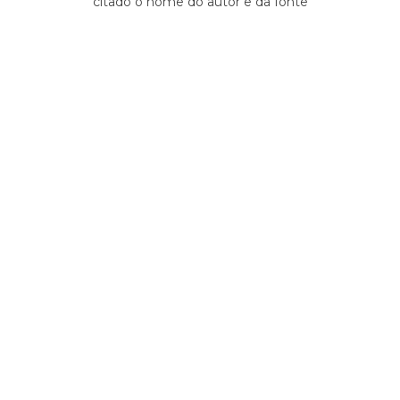
citado o nome do autor e da fonte