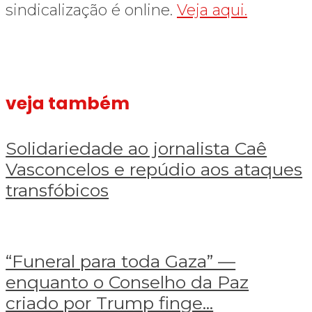
sindicalização é online.
Veja aqui.
veja também
Solidariedade ao jornalista Caê Vasconcelos e repúdio aos ataques tra
Solidariedade
ao
Solidariedade ao jornalista Caê
jornalista
Vasconcelos e repúdio aos ataques
Caê
Vasconcelos
transfóbicos
e
repúdio
aos
ataques
“Funeral para toda Gaza” — enquanto o Conselho da Paz criado por Tru
“Funeral
transfóbicos
para
“Funeral para toda Gaza” —
toda
enquanto o Conselho da Paz
Gaza”
—
criado por Trump finge...
enquanto