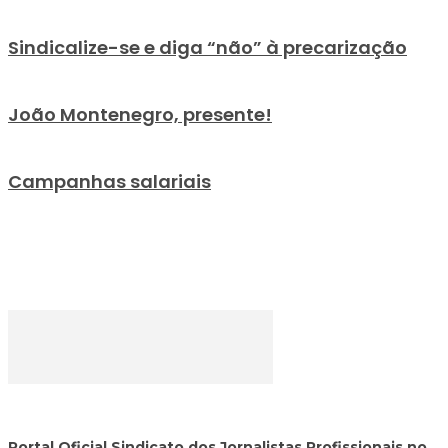
Sindicalize-se e diga “não” à precarização
João Montenegro, presente!
Campanhas salariais
Portal Oficial Sindicato dos Jornalistas Profissionais no