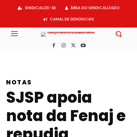
Acessar
SINDICALIZE-SE
ÁREA DO SINDICALIZADO
o
conteúdo
CANAL DE DENÚNCIAS
NOTAS
SJSP apoia
nota da Fenaj e
repudia