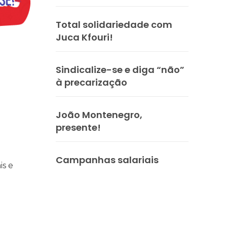
Total solidariedade com
Juca Kfouri!
Sindicalize-se e diga “não”
à precarização
praticar diplomacia, Israel intensifica assassinatos
vistas do interior
João Montenegro,
presente!
Campanhas salariais
is e