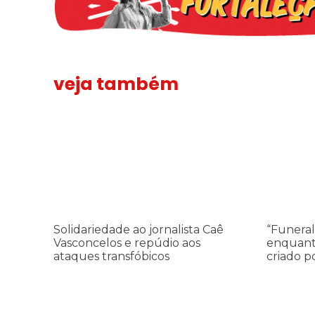
veja também
Solidariedade ao jornalista Caê Vasconcelos e repúdio a
“Funeral p
Solidariedade ao jornalista Caê
“Funeral
Vasconcelos e repúdio aos
enquant
ataques transfóbicos
criado p