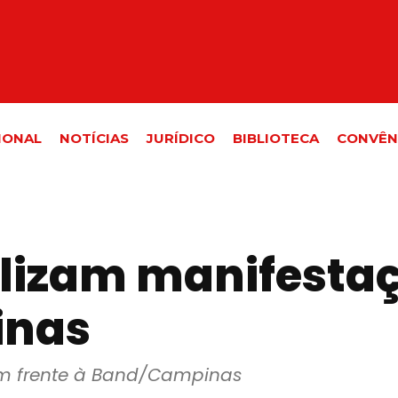
IONAL
NOTÍCIAS
JURÍDICO
BIBLIOTECA
CONVÊN
alizam manifesta
inas
em frente à Band/Campinas