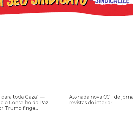
os ataques transfóbicos
ara toda Gaza” — enquanto o Conselho da Paz criado por Trump finge 
Assinada nova CCT de jornais e re
 para toda Gaza” —
Assinada nova CCT de jorna
o o Conselho da Paz
revistas do interior
or Trump finge...