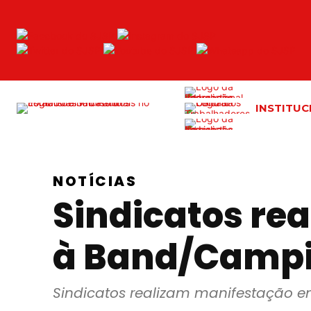
Acessar
o
conteúdo
INSTITUC
NOTÍCIAS
Sindicatos re
à Band/Camp
Sindicatos realizam manifestação 