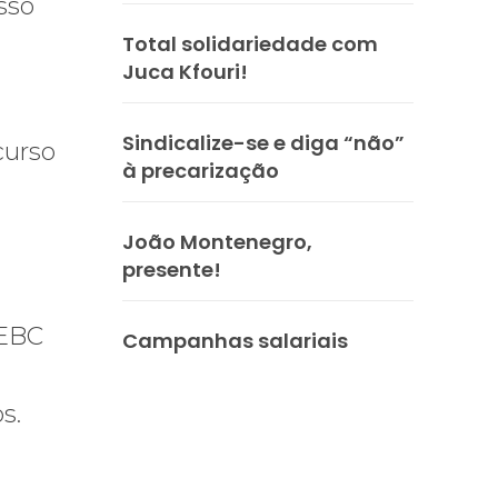
sso
Total solidariedade com
Juca Kfouri!
Sindicalize-se e diga “não”
curso
à precarização
João Montenegro,
presente!
 EBC
Campanhas salariais
s.