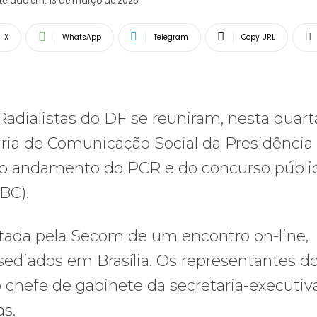
lterado em:
13 de março de 2025
X
WhatsApp
Telegram
Copy URL
Radialistas do DF se reuniram, nesta quarta
aria de Comunicação Social da Presidência
 o andamento do PCR e do concurso públi
BC).
tada pela Secom de um encontro on-line,
sediados em Brasília. Os representantes d
 chefe de gabinete da secretaria-executiv
s.