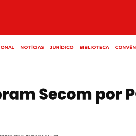
IONAL
NOTÍCIAS
JURÍDICO
BIBLIOTECA
CONVÊN
bram Secom por P