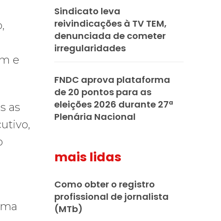
Sindicato leva
reivindicações à TV TEM,
,
denunciada de cometer
irregularidades
om e
FNDC aprova plataforma
de 20 pontos para as
eleições 2026 durante 27ª
s as
Plenária Nacional
utivo,
o
mais lidas
Como obter o registro
profissional de jornalista
 uma
(MTb)