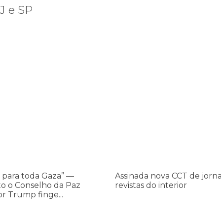
RJ e SP
os ataques transfóbicos
ara toda Gaza” — enquanto o Conselho da Paz criado por Trump finge 
Assinada nova CCT de jornais e re
Assinada
nova
CCT
de
jornais
e
revistas
do
 para toda Gaza” —
Assinada nova CCT de jorna
interior
o o Conselho da Paz
revistas do interior
or Trump finge...