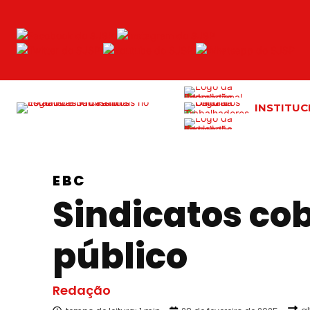
INSTITUC
EBC
Sindicatos co
público
Redação