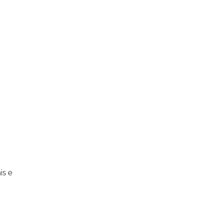
praticar diplomacia, Israel intensifica assassinatos
vistas do interior
is e