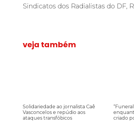
Sindicatos dos Radialistas do DF, 
veja também
Solidariedade ao jornalista Caê Vasconcelos e repúdio a
Solidariedade
“Funeral p
“Funeral
ao
para
jornalista
toda
Caê
Gaza”
Vasconcelos
—
e
enquanto
repúdio
o
aos
Conselho
Solidariedade ao jornalista Caê
“Funeral
ataques
da
Vasconcelos e repúdio aos
enquant
transfóbicos
Paz
ataques transfóbicos
criado p
criado
por
Trump