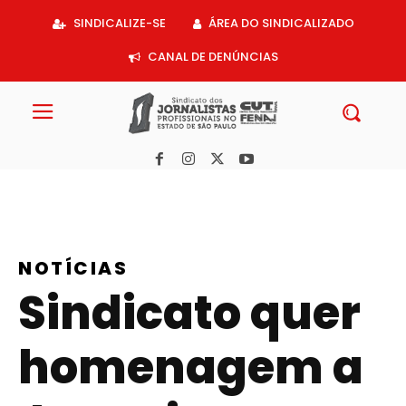
Acessar
SINDICALIZE-SE
ÁREA DO SINDICALIZADO
o
conteúdo
CANAL DE DENÚNCIAS
NOTÍCIAS
Sindicato quer
homenagem a