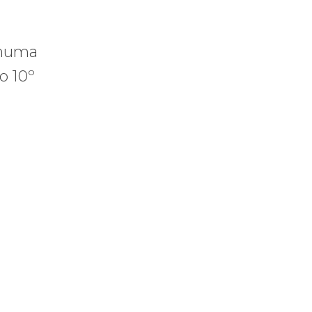
 numa
o 10º
ria Nacional
 112 pessoas assassinadas por Israel em 2023, num único ataque aér