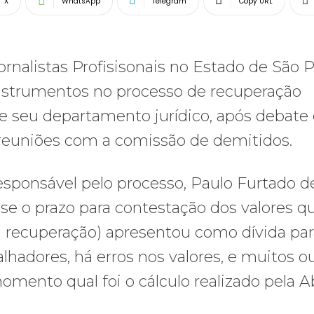
X
WhatsApp
Telegram
Copy URL
ornalistas Profisisonais no Estado de São 
instrumentos no processo de recuperação
o de seu departamento jurídico, após debat
 reuniões com a comissão de demitidos.
esponsável pelo processo, Paulo Furtado d
sse o prazo para contestação dos valores q
a recuperação) apresentou como dívida par
lhadores, há erros nos valores, e muitos o
ento qual foi o cálculo realizado pela Ab