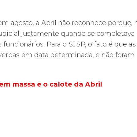
em agosto, a Abril não reconhece porque,
udicial justamente quando se completava 
funcionários. Para o SJSP, o fato é que as
 verbas em data determinada, e não foram
em massa e o calote da Abril
cometer irregularidades
a plataforma de 20 pontos para as eleições 2026 durante 27ª Plená
Gaza realiza funeral coletivo de
Gaza