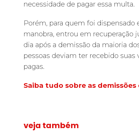
necessidade de pagar essa multa.
Porém, para quem foi dispensado 
manobra, entrou em recuperação j
dia após a demissão da maioria dos 
pessoas deviam ter recebido suas
pagas.
Saiba tudo sobre as demissões 
veja também
Sindicato leva reivindicações à TV TEM, denunciada de 
Sindicato
FNDC aprov
FNDC