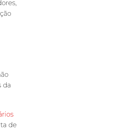
dores,
nção
não
s da
ários
sta de