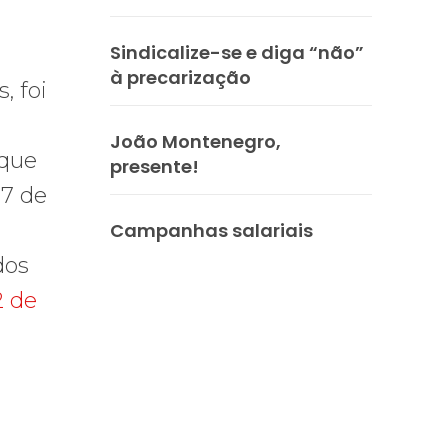
Sindicalize-se e diga “não”
à precarização
, foi
João Montenegro,
 que
presente!
27 de
Campanhas salariais
dos
2 de