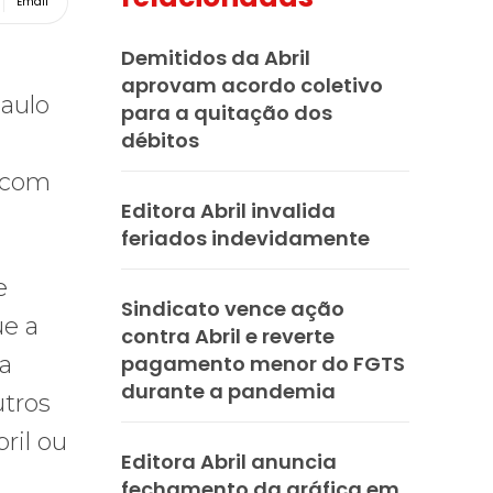
Email
Demitidos da Abril
aprovam acordo coletivo
Paulo
para a quitação dos
débitos
e com
Editora Abril invalida
feriados indevidamente
e
Sindicato vence ação
ue a
contra Abril e reverte
a
pagamento menor do FGTS
durante a pandemia
utros
ril ou
Editora Abril anuncia
fechamento da gráfica em