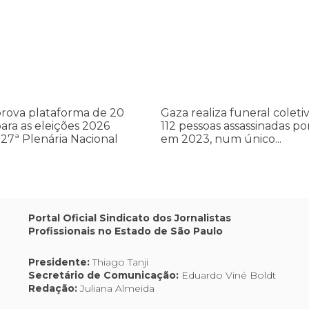
realiza
a
funeral
coletivo
de
112
pessoas
assassinadas
rova plataforma de 20
Gaza realiza funeral coleti
por
ara as eleições 2026
112 pessoas assassinadas por
Israel
27ª Plenária Nacional
em 2023, num único...
em
2023,
num
único
ataque
aéreo
Portal Oficial Sindicato dos Jornalistas
Profissionais no Estado de São Paulo
Presidente:
Thiago Tanji
Secretário de Comunicação:
Eduardo Viné Boldt
Redação:
Juliana Almeida