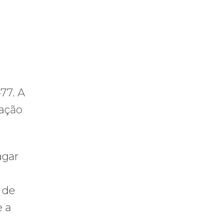
77. A
ração
agar
 de
e a