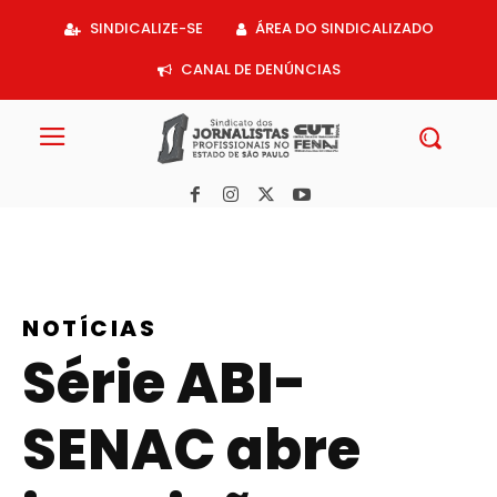
Acessar
SINDICALIZE-SE
ÁREA DO SINDICALIZADO
o
conteúdo
CANAL DE DENÚNCIAS
NOTÍCIAS
Série ABI-
SENAC abre