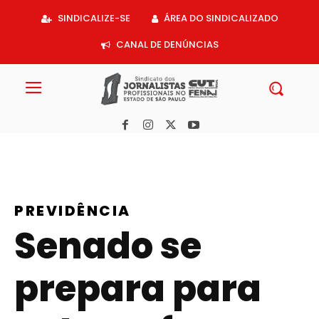
Acessar
SINDICALIZE-SE
ÁREA DO SINDICALIZADO
o
conteúdo
CANAL DE DENÚNCIAS
PREVIDÊNCIA
Senado se
prepara para