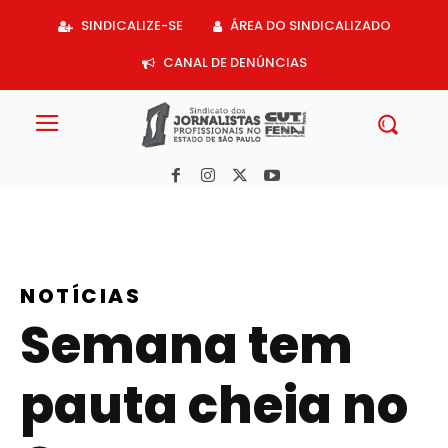
Acessar
SINDICALIZE-SE
ÁREA DO SINDICALIZADO
o
conteúdo
CANAL DE DENÚNCIAS
NOTÍCIAS
Semana tem
pauta cheia no