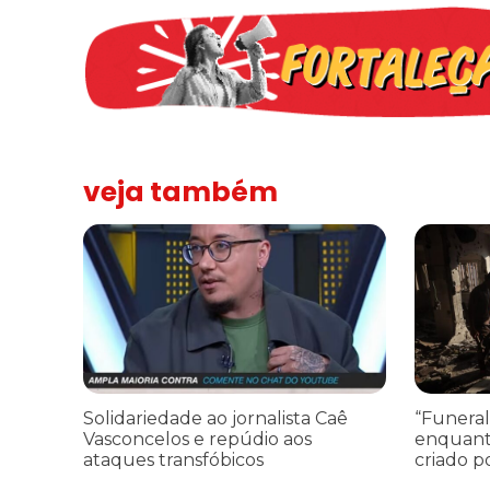
veja também
Solidariedade ao jornalista Caê Vasconcelos e repúdio a
“Funeral p
Solidariedade ao jornalista Caê
“Funeral
Vasconcelos e repúdio aos
enquant
ataques transfóbicos
criado p