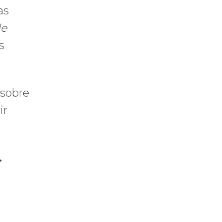
as
de
s
 sobre
ir
.