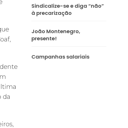
e
Sindicalize-se e diga “não”
à precarização
 que
João Montenegro,
presente!
oaf,
Campanhas salariais
idente
Em
última
o da
iros,