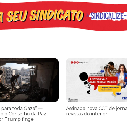
os ataques transfóbicos
ara toda Gaza” — enquanto o Conselho da Paz criado por Trump finge 
Assinada nova CCT de jornais e re
 para toda Gaza” —
Assinada nova CCT de jorna
o o Conselho da Paz
revistas do interior
or Trump finge...