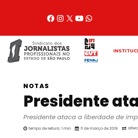
Acessar
o
conteúdo
INSTITUC
NOTAS
Presidente at
Presidente ataca a liberdade de impr
alter
tempo de leitura:
1
min.
11 de março de 2019