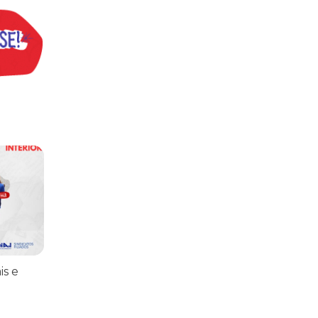
praticar diplomacia, Israel intensifica assassinatos
vistas do interior
is e