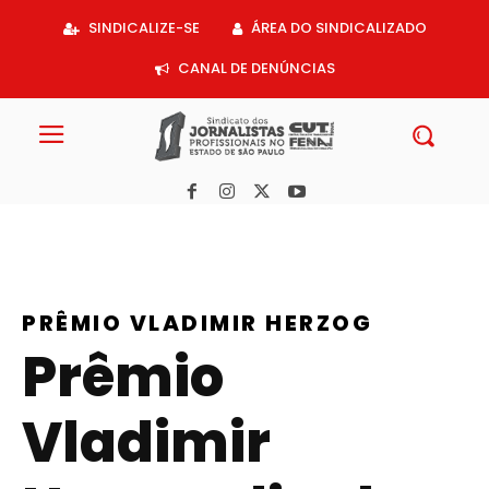
Acessar
SINDICALIZE-SE
ÁREA DO SINDICALIZADO
o
conteúdo
CANAL DE DENÚNCIAS
PRÊMIO VLADIMIR HERZOG
Prêmio
Vladimir