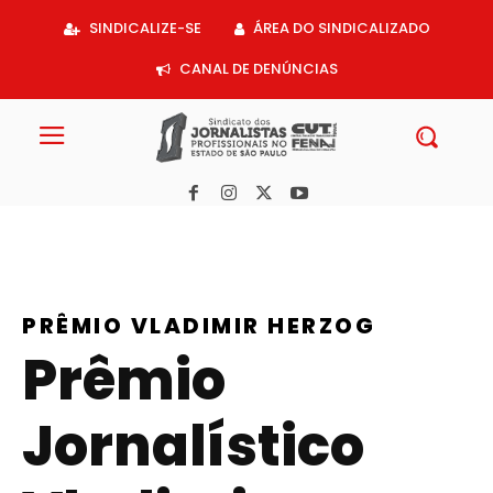
Acessar
SINDICALIZE-SE
ÁREA DO SINDICALIZADO
o
conteúdo
CANAL DE DENÚNCIAS
PRÊMIO VLADIMIR HERZOG
Prêmio
Jornalístico