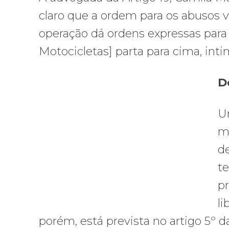
claro que a ordem para os abusos 
operação dá ordens expressas par
Motocicletas] parta para cima, inti
D
Um
m
de
te
pr
li
porém, está prevista no artigo 5º d