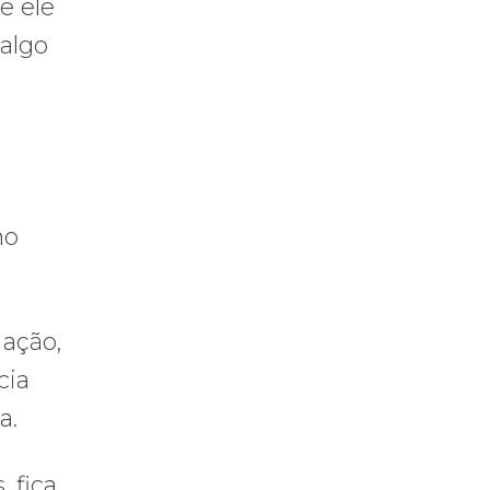
e ele
 algo
mo
ação,
cia
a.
 fica