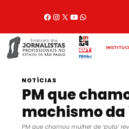
Acessar
o
conteúdo
INSTITUC
NOTÍCIAS
PM que chamou
machismo da i
PM que chamou mulher de ‘puta’ rev