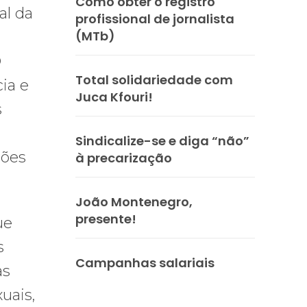
Como obter o registro
al da
profissional de jornalista
(MTb)
O
Total solidariedade com
cia e
Juca Kfouri!
s
Sindicalize-se e diga “não”
ções
à precarização
João Montenegro,
presente!
ue
s
Campanhas salariais
as
uais,