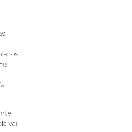
as,
o
lar os
uma
ia
ente
la vai