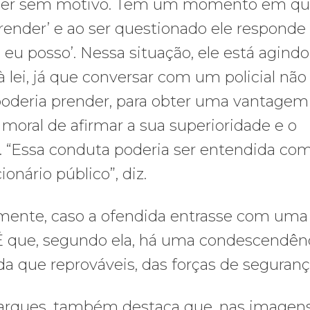
nder sem motivo. Tem um momento em qu
prender’ e ao ser questionado ele responde
eu posso’. Nessa situação, ele está agindo
 lei, já que conversar com um policial não
 poderia prender, para obter uma vantagem
moral de afirmar a sua superioridade e o
a. “Essa conduta poderia ser entendida co
onário público”, diz.
mente, caso a ofendida entrasse com uma 
 É que, segundo ela, há uma condescendên
a que reprováveis, das forças de seguranç
arques, também destaca que, nas imagens,