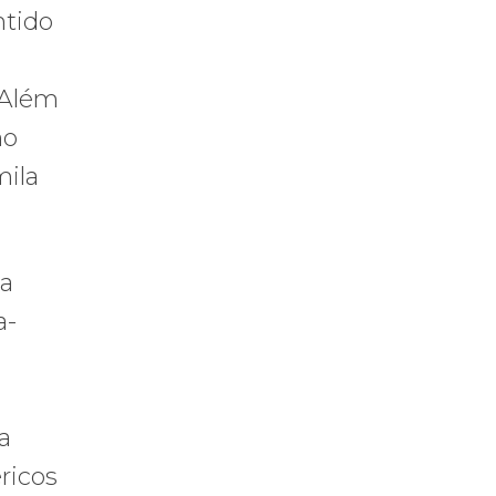
ntido
 Além
mo
mila
 a
a-
a
ricos