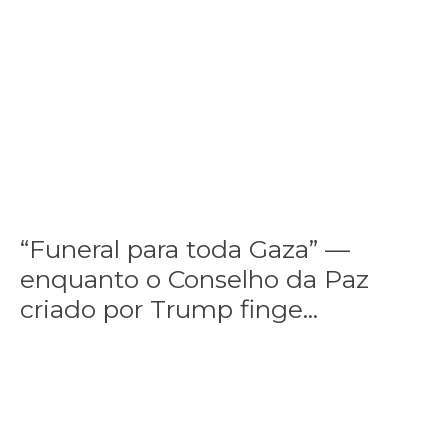
“Funeral para toda Gaza” — enquanto o Conselho da Paz criado por
“Funeral para toda Gaza” —
enquanto o Conselho da Paz
criado por Trump finge...
Assinada nova CCT de jornais e revistas do interior