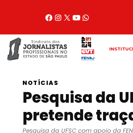
Acessar
o
conteúdo
INSTITUC
NOTÍCIAS
Pesquisa da U
pretende traçar
Pesquisa da UFSC com apoio da FENAJ 