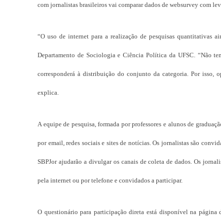
com jornalistas brasileiros vai comparar dados de websurvey com l
“O uso de internet para a realização de pesquisas quantitativas a
Departamento de Sociologia e Ciência Política da UFSC. “Não temo
corresponderá à distribuição do conjunto da categoria. Por isso, 
explica.
A equipe de pesquisa, formada por professores e alunos de graduaçã
por email, redes sociais e sites de notícias. Os jornalistas são con
SBPJor ajudarão a divulgar os canais de coleta de dados. Os jornal
pela internet ou por telefone e convidados a participar.
O questionário para participação direta está disponível na página d