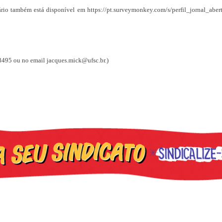
ário também está disponível em https://pt.surveymonkey.com/s/perfil_jornal_aber
8495 ou no email jacques.mick@ufsc.br.)