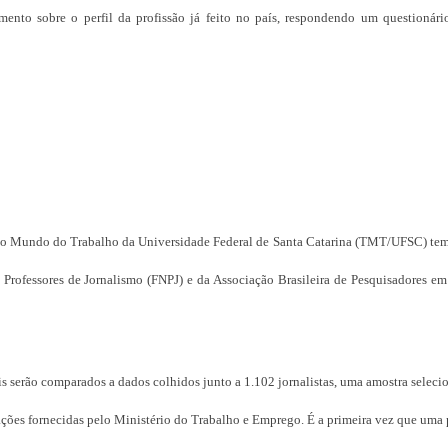
amento sobre o perfil da profissão já feito no país, respondendo um questionári
 no Mundo do Trabalho da Universidade Federal de Santa Catarina (TMT/UFSC) tem
Professores de Jornalismo (FNPJ) e da Associação Brasileira de Pesquisadores em
is serão comparados a dados colhidos junto a 1.102 jornalistas, uma amostra seleci
lações fornecidas pelo Ministério do Trabalho e Emprego. É a primeira vez que uma