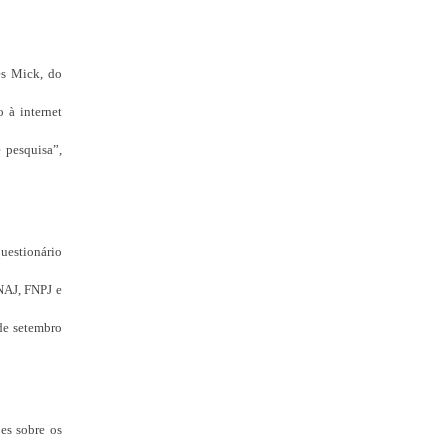
es Mick, do
 à internet
 pesquisa”,
questionário
ENAJ, FNPJ e
 de setembro
ões sobre os