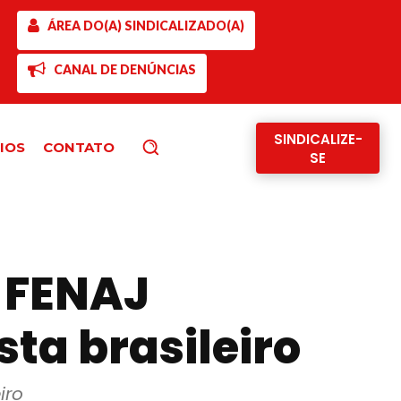
ÁREA DO(A) SINDICALIZADO(A)
CANAL DE DENÚNCIAS
SINDICALIZE-
IOS
CONTATO
Pesquisar
SE
 FENAJ
sta brasileiro
iro