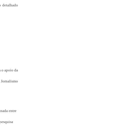
o detalhado
 o apoio da
 Jornalismo
onada entre
 pesquisa