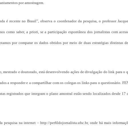
evantamentos por amostragem.
inda é recente no Brasil”, observa o coordenador da pesquisa, o professor Jacqu
s como saber, a priori, se a participação espontânea dos jornalistas com acesso
optamos por comparar os dados obtidos por meio de duas estratégias distintas de
o, mestrado e doutorado, está desenvolvendo ações de divulgação do link para o 
vidados a responder e a compartilhar com os colegas os links para o questionário. F
istas registrados que integram o plano amostral estão sendo localizados desde 17
a pesquisa na internet – http://perfildojornalista.ufsc.br, onde há mais informaç