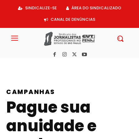
Acessar
SINDICALIZE-SE
ÁREA DO SINDICALIZADO
o
conteúdo
CANAL DE DENÚNCIAS
CAMPANHAS
Pague sua
anuidade e