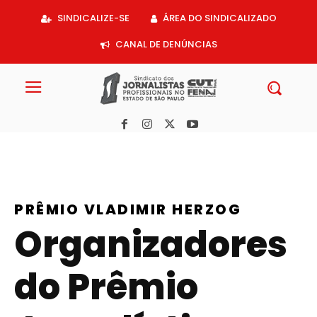
Acessar
SINDICALIZE-SE
ÁREA DO SINDICALIZADO
o
conteúdo
CANAL DE DENÚNCIAS
PRÊMIO VLADIMIR HERZOG
Organizadores
do Prêmio