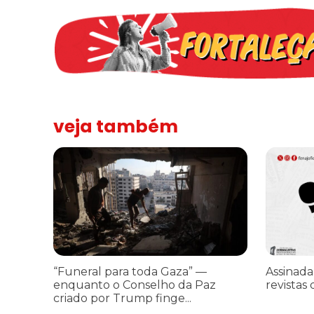
veja também
“Funeral para toda Gaza” — enquanto o Conselho da Paz cr
Assinada n
“Funeral para toda Gaza” —
Assinada
enquanto o Conselho da Paz
revistas 
criado por Trump finge...