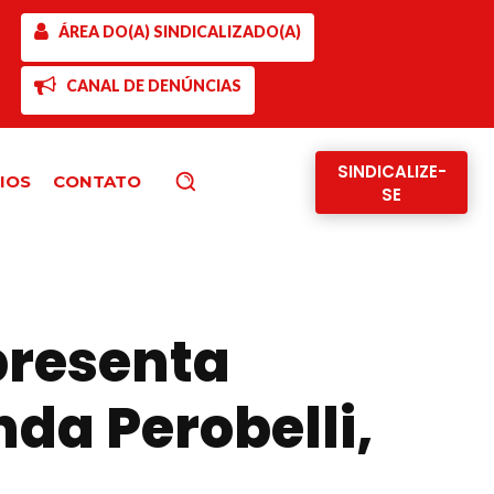
ÁREA DO(A) SINDICALIZADO(A)
CANAL DE DENÚNCIAS
SINDICALIZE-
IOS
CONTATO
Pesquisar
SE
presenta
da Perobelli,