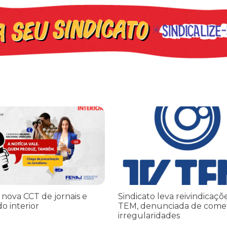
iado por Trump finge praticar diplomacia, Israel intensifica assass
ova CCT de jornais e revistas do interior
Sindicato leva reivindicações à
 nova CCT de jornais e
Sindicato leva reivindicaçõ
do interior
TEM, denunciada de come
irregularidades