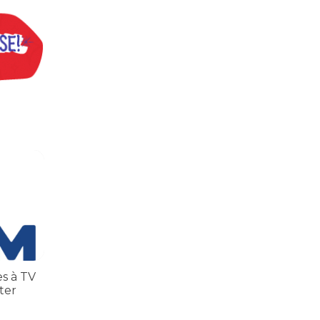
inatos
 TV TEM, denunciada de cometer irregularidades
es à TV
ter