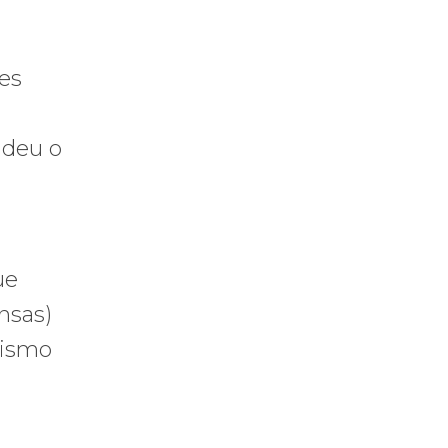
es
ndeu o
ue
nsas)
lismo