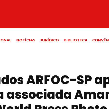
IONAL
NOTÍCIAS
JURÍDICO
BIBLIOTECA
CONVÊN
udos ARFOC-SP a
a associada Aman