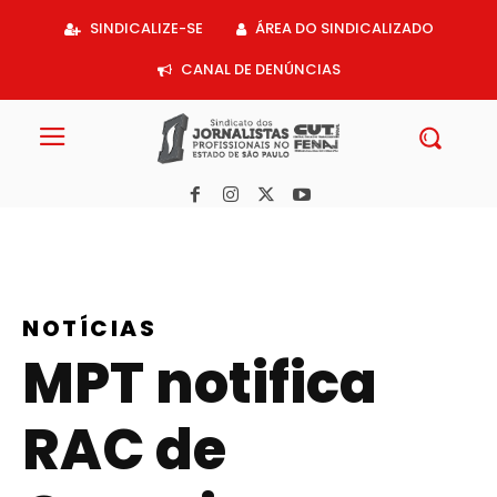
Acessar
SINDICALIZE-SE
ÁREA DO SINDICALIZADO
o
conteúdo
CANAL DE DENÚNCIAS
NOTÍCIAS
MPT notifica
RAC de