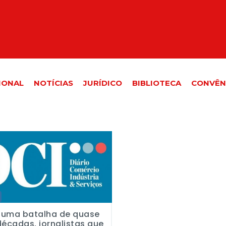
IONAL
NOTÍCIAS
JURÍDICO
BIBLIOTECA
CONVÊN
batalha de quase três décadas, jornalistas que trabalharam no DCI
 uma batalha de quase
décadas, jornalistas que