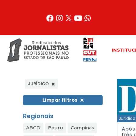
Acessar
o
conteúdo
INSTITUC
Após uma 
JURÍDICO
Limpar filtros
Regionais
Jurídico
ABCD
Bauru
Campinas
Após
três 