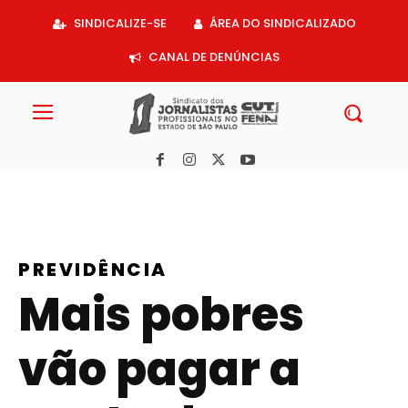
Acessar
SINDICALIZE-SE
ÁREA DO SINDICALIZADO
o
conteúdo
CANAL DE DENÚNCIAS
PREVIDÊNCIA
Mais pobres
vão pagar a