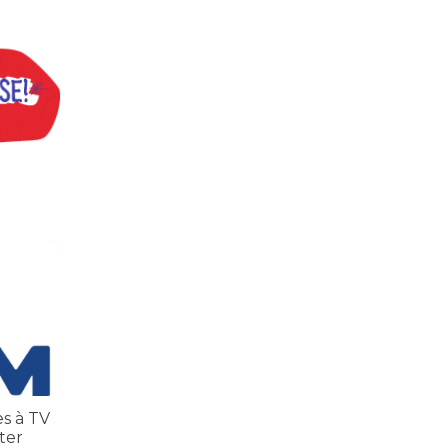
inatos
 TV TEM, denunciada de cometer irregularidades
es à TV
ter