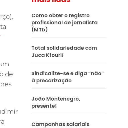
Como obter o registro
rço),
profissional de jornalista
sta
(MTb)
r
Total solidariedade com
Juca Kfouri!
 um
Sindicalize-se e diga “não”
to de
à precarização
ores
João Montenegro,
presente!
adimir
ra
Campanhas salariais