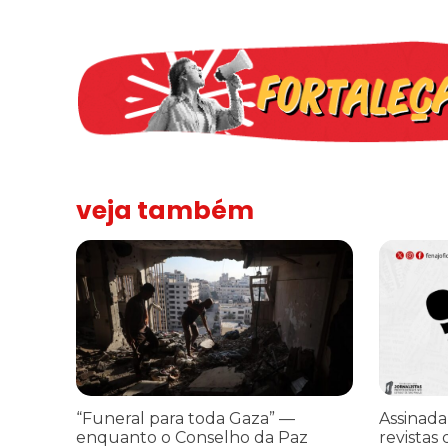
veja também
“Funeral para toda Gaza” — enquanto o Conselho da Paz cr
Assinada n
“Funeral para toda Gaza” —
Assinada
enquanto o Conselho da Paz
revistas 