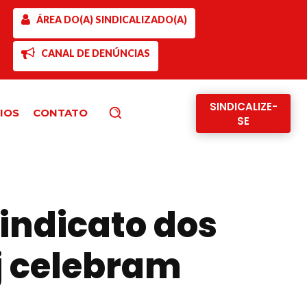
ÁREA DO(A) SINDICALIZADO(A)
CANAL DE DENÚNCIAS
SINDICALIZE-
IOS
CONTATO
Pesquisar
SE
indicato dos
aj celebram