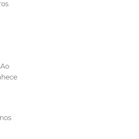
ros
 Ao
onhece
inos