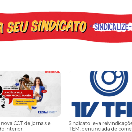
iado por Trump finge praticar diplomacia, Israel intensifica assass
ova CCT de jornais e revistas do interior
Sindicato leva reivindicações à
 nova CCT de jornais e
Sindicato leva reivindicaçõ
do interior
TEM, denunciada de come