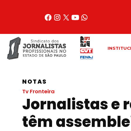
Acessar
o
conteúdo
INSTITUC
NOTAS
Tv Fronteira
Jornalistas e 
têm assemble