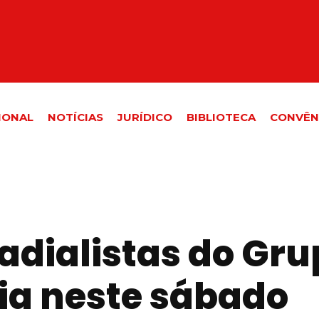
IONAL
NOTÍCIAS
JURÍDICO
BIBLIOTECA
CONVÊN
radialistas do Gr
ia neste sábado