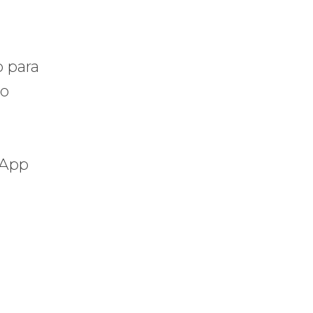
o para
ão
sApp