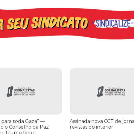
os ataques transfóbicos
ara toda Gaza” — enquanto o Conselho da Paz criado por Trump finge 
Assinada nova CCT de jornais e re
 para toda Gaza” —
Assinada nova CCT de jorna
o o Conselho da Paz
revistas do interior
or Trump finge...