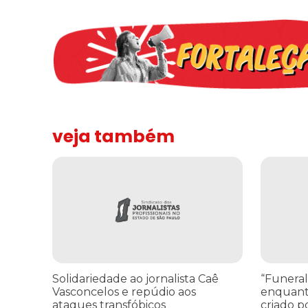
veja também
Solidariedade ao jornalista Caê Vasconcelos e repúdio a
“Funeral p
Solidariedade ao jornalista Caê
“Funeral
Vasconcelos e repúdio aos
enquant
ataques transfóbicos
criado p