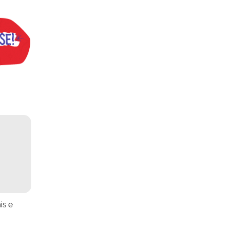
praticar diplomacia, Israel intensifica assassinatos
vistas do interior
is e