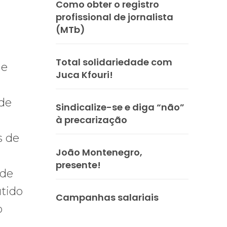
Como obter o registro
profissional de jornalista
(MTb)
Total solidariedade com
de
Juca Kfouri!
 de
Sindicalize-se e diga “não”
à precarização
s de
João Montenegro,
presente!
 de
utido
Campanhas salariais
o