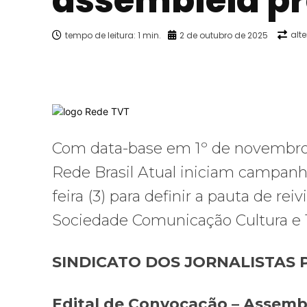
assembleia pr
alt
tempo de leitura:
1
min.
2 de outubro de 2025
Facebook
X
Compartilhado
Com data-base em 1º de novembro, t
Rede Brasil Atual iniciam campanha
feira (3) para definir a pauta de r
Sociedade Comunicação Cultura e T
SINDICATO DOS JORNALISTAS 
Edital de Convocação – Assembl