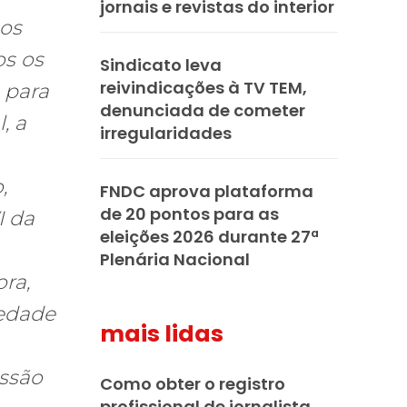
jornais e revistas do interior
mos
os os
Sindicato leva
reivindicações à TV TEM,
, para
denunciada de cometer
, a
irregularidades
,
FNDC aprova plataforma
de 20 pontos para as
I da
eleições 2026 durante 27ª
Plenária Nacional
ra,
iedade
mais lidas
ussão
Como obter o registro
profissional de jornalista