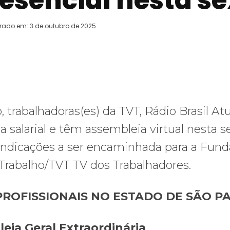
esencial nesta se
erado em:
3 de outubro de 2025
WhatsApp
Telegram
Copy URL
E
rabalhadoras(es) da TVT, Rádio Brasil Atu
 salarial e têm assembleia virtual nesta s
eivindicações a ser encaminhada para a Fun
rabalho/TVT TV dos Trabalhadores.
PROFISSIONAIS NO ESTADO DE SÃO P
eia Geral Extraordinária