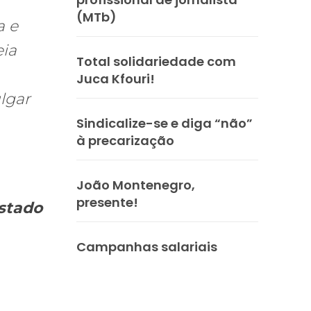
(MTb)
a e
eia
Total solidariedade com
Juca Kfouri!
lgar
Sindicalize-se e diga “não”
à precarização
João Montenegro,
presente!
Estado
Campanhas salariais