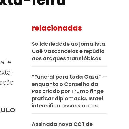
xta-feira
relacionadas
mail
Solidariedade ao jornalista
Caê Vasconcelos e repúdio
aos ataques transfóbicos
al e
exta-
“Funeral para toda Gaza” —
dação
enquanto o Conselho da
Paz criado por Trump finge
praticar diplomacia, Israel
intensifica assassinatos
AULO
Assinada nova CCT de