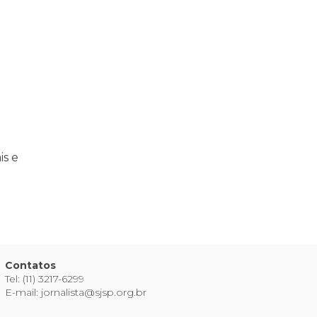
praticar diplomacia, Israel intensifica assassinatos
vistas do interior
is e
Contatos
Tel: (11) 3217-6299
E-mail: jornalista@sjsp.org.br