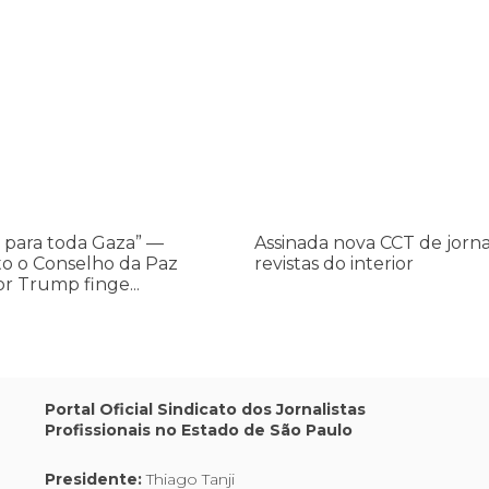
os ataques transfóbicos
ara toda Gaza” — enquanto o Conselho da Paz criado por Trump finge 
Assinada nova CCT de jornais e re
Assinada
nova
CCT
de
jornais
e
revistas
do
 para toda Gaza” —
Assinada nova CCT de jorna
interior
o o Conselho da Paz
revistas do interior
or Trump finge...
,
Portal Oficial Sindicato dos Jornalistas
Profissionais no Estado de São Paulo
os
Presidente:
Thiago Tanji