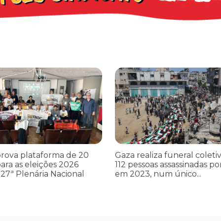
cometer irregularidades
a plataforma de 20 pontos para as eleições 2026 durante 27ª Plená
Gaza realiza funeral coletivo de
rova plataforma de 20
Gaza realiza funeral coleti
ara as eleições 2026
112 pessoas assassinadas por
27ª Plenária Nacional
em 2023, num único...