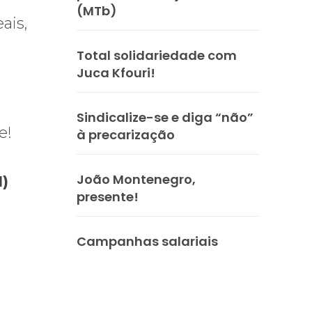
(MTb)
ais,
Total solidariedade com
Juca Kfouri!
Sindicalize-se e diga “não”
e!
à precarização
João Montenegro,
1)
presente!
Campanhas salariais