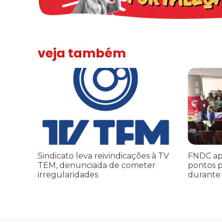
veja também
Sindicato leva reivindicações à TV TEM, denunciada de 
FNDC aprov
Sindicato leva reivindicações à TV
FNDC ap
TEM, denunciada de cometer
pontos p
irregularidades
durante 