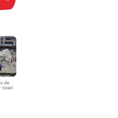
ria Nacional
 112 pessoas assassinadas por Israel em 2023, num único ataque aér
vo de
 Israel