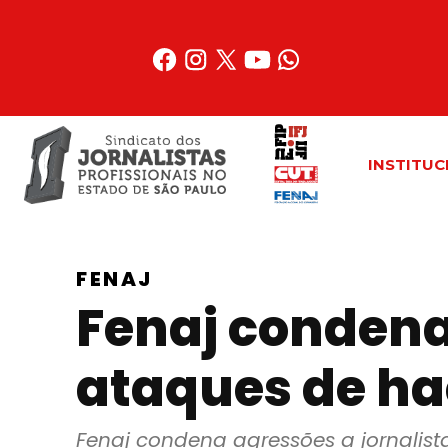
Acessar
o
conteúdo
INSTITUC
FENAJ
Fenaj condena 
ataques de hac
Fenaj condena agressões a jornalista