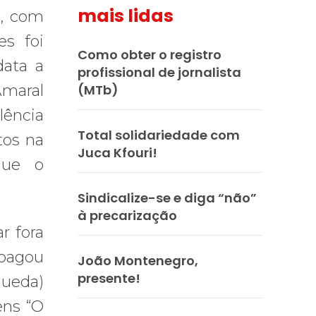
mais lidas
e, com
es foi
Como obter o registro
data a
profissional de jornalista
Amaral
(MTb)
lência
Total solidariedade com
tos na
Juca Kfouri!
que o
Sindicalize-se e diga “não”
à precarização
r fora
 pagou
João Montenegro,
presente!
queda)
ens “O