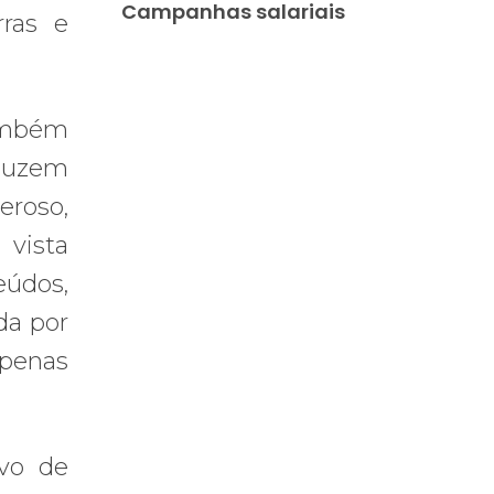
Campanhas salariais
rras e
também
duzem
eroso,
vista
eúdos,
da por
apenas
lvo de