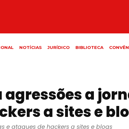
IONAL
NOTÍCIAS
JURÍDICO
BIBLIOTECA
CONVÊN
agressões a jorna
kers a sites e bl
s e ataques de hackers a sites e blogs