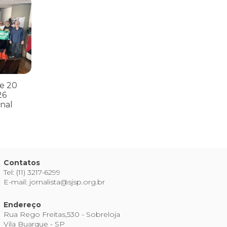
s
ntos para as eleições 2026 durante 27ª Plenária Nacional
e 20
26
nal
Contatos
Tel: (11) 3217-6299
E-mail: jornalista@sjsp.org.br
Endereço
Rua Rego Freitas,530 - Sobreloja
Vila Buarque - SP