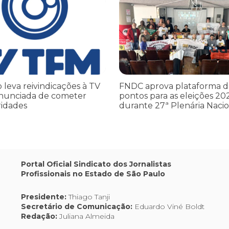
leva reivindicações à TV TEM, denunciada de cometer irregularidade
FNDC aprova plataforma de 20 po
o leva reivindicações à TV
FNDC aprova plataforma d
nunciada de cometer
pontos para as eleições 20
ridades
durante 27ª Plenária Nacio
Portal Oficial Sindicato dos Jornalistas
Profissionais no Estado de São Paulo
Presidente:
Thiago Tanji
Secretário de Comunicação:
Eduardo Viné Boldt
Redação:
Juliana Almeida