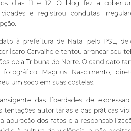
nos dias 11 e 12. O blog fez a cobertu
cidades e registrou condutas irregula
upção.
ato à prefeitura de Natal pelo PSL, de
er Ícaro Carvalho e tentou arrancar seu te
ições pela Tribuna do Norte. O candidato 
 fotográfico Magnus Nascimento, dire
 deu um soco em suas costelas.
ransigente das liberdades de expressã
 tentações autoritárias e das práticas viol
 a apuração dos fatos e a responsabilizaç
údio à cultura da violência, a não aceita