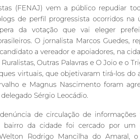
stas (FENAJ) vem a público repudiar to
blogs de perfil progressista ocorridos na 
pera da votação que vai eleger prefei
asileiros. O jornalista Marcos Guedes, re
candidato a vereador e apoiadores, na cid
Ruralistas, Outras Palavras e O Joio e o Tr
es virtuais, que objetivaram tirá-los do 
 Carvalho e Magnus Nascimento foram agr
, delegado Sérgio Leocádio.
enúncia de circulação de informações f
m bairro da cidade foi cercado por um
r Welton Rodrigo Mancilha do Amaral, 