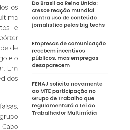
Do Brasil ao Reino Unido:
dos os
cresce reação mundial
última
contra uso de conteúdo
jornalístico pelas big techs
tos e
pórter
Empresas de comunicação
ade de
recebem incentivos
igo e o
públicos, mas empregos
desaparecem
ar. Em
edidos
FENAJ solicita novamente
ao MTE participação no
Grupo de Trabalho que
regulamentará a Lei do
alsas,
Trabalhador Multimídia
 grupo
o Cabo