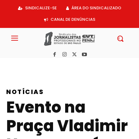
Acessar
SINDICALIZE-SE
ÁREA DO SINDICALIZADO
o
conteúdo
CANAL DE DENÚNCIAS
NOTÍCIAS
Evento na
Praça Vladimir