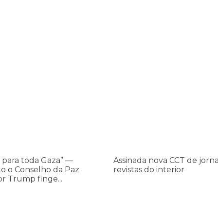
os ataques transfóbicos
ara toda Gaza” — enquanto o Conselho da Paz criado por Trump finge 
Assinada nova CCT de jornais e re
 para toda Gaza” —
Assinada nova CCT de jorna
o o Conselho da Paz
revistas do interior
or Trump finge...