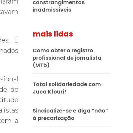
imaram
constrangimentos
inadmissíveis
stavam
mais lidas
ões. É
rmados
Como obter o registro
profissional de jornalista
(MTb)
sional
Total solidariedade com
ade de
Juca Kfouri!
titude
listas
Sindicalize-se e diga “não”
à precarização
ltem a