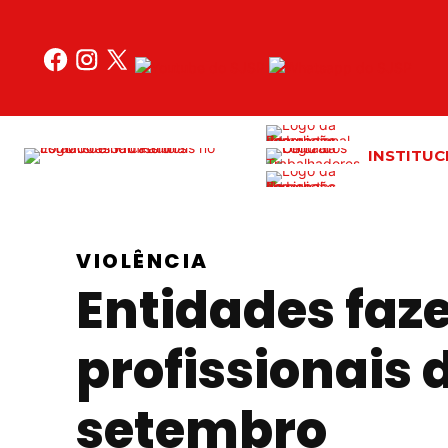
Acessar
o
conteúdo
INSTITUC
VIOLÊNCIA
Entidades faz
profissionais 
setembro