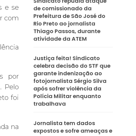
Sindicato repudia ataque
s e se
de comissionado da
Prefeitura de São José do
er com
Rio Preto ao jornalista
Thiago Passos, durante
atividade da ATEM
lência
Justiça feita! Sindicato
celebra decisão do STF que
garante indenização ao
s por
fotojornalista Sérgio Silva
. Pelo
após sofrer violência da
Polícia Militar enquanto
to foi
trabalhava
Jornalista tem dados
ada na
expostos e sofre ameaças e