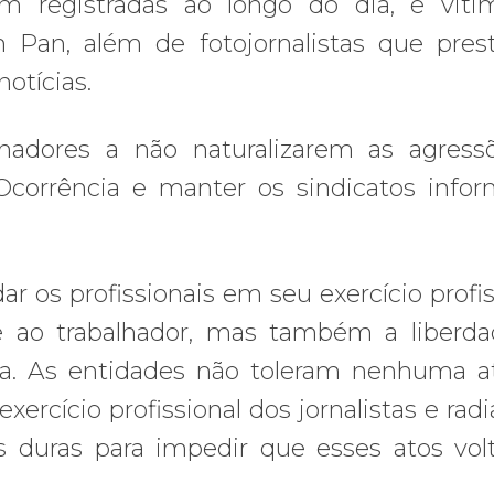
am registradas ao longo do dia, e vit
n Pan, além de fotojornalistas que pre
notícias.
hadores a não naturalizarem as agress
Ocorrência e manter os sindicatos info
r os profissionais em seu exercício profis
e ao trabalhador, mas também a liberd
ra. As entidades não toleram nenhuma a
rcício profissional dos jornalistas e radia
 duras para impedir que esses atos vo