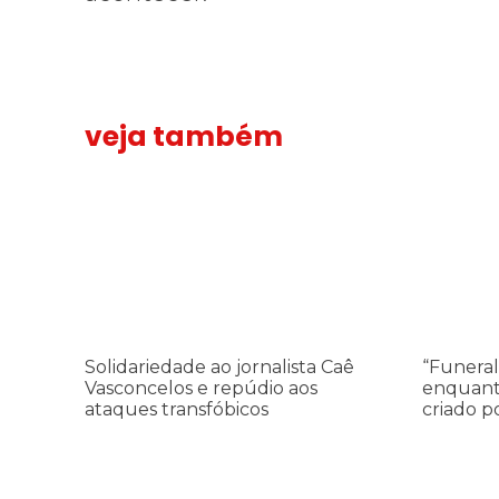
veja também
Solidariedade ao jornalista Caê Vasconcelos e repúdio a
“Funeral p
Solidariedade ao jornalista Caê
“Funeral
Vasconcelos e repúdio aos
enquant
ataques transfóbicos
criado p