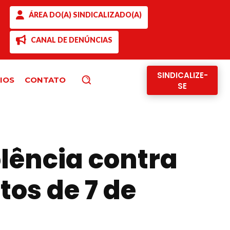
ÁREA DO(A) SINDICALIZADO(A)
CANAL DE DENÚNCIAS
SINDICALIZE-
IOS
CONTATO
Pesquisar
SE
lência contra
tos de 7 de