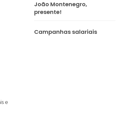
João Montenegro,
presente!
Campanhas salariais
praticar diplomacia, Israel intensifica assassinatos
vistas do interior
is e