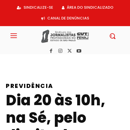
Acessar
SINDICALIZE-SE
ÁREA DO SINDICALIZADO
o
conteúdo
CANAL DE DENÚNCIAS
PREVIDÊNCIA
Dia 20 às 10h,
na Sé, pelo