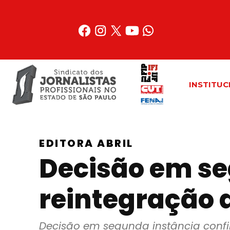
Acessar
o
conteúdo
INSTITUC
EDITORA ABRIL
Decisão em se
reintegração d
Decisão em segunda instância confi