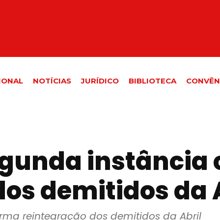
IONAL
NOTÍCIAS
JURÍDICO
BIBLIOTECA
CONVÊN
gunda instância
os demitidos da 
rma reintegração dos demitidos da Abril