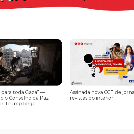
os ataques transfóbicos
ara toda Gaza” — enquanto o Conselho da Paz criado por Trump finge 
Assinada nova CCT de jornais e re
 para toda Gaza” —
Assinada nova CCT de jorna
o o Conselho da Paz
revistas do interior
or Trump finge...