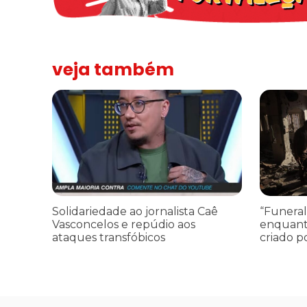
veja também
Solidariedade ao jornalista Caê Vasconcelos e repúdio a
“Funeral p
Solidariedade ao jornalista Caê
“Funeral
Vasconcelos e repúdio aos
enquant
ataques transfóbicos
criado p