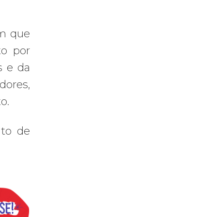
em que
to por
s e da
dores,
o.
nto de