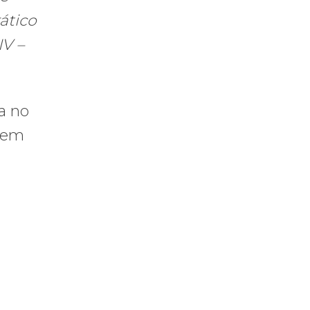
ático
IV –
a no
a em