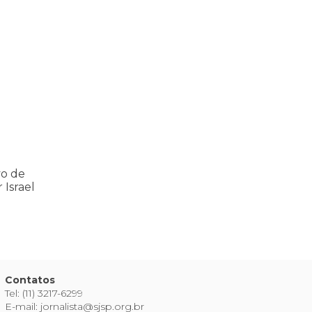
ria Nacional
 112 pessoas assassinadas por Israel em 2023, num único ataque aér
vo de
 Israel
Contatos
Tel: (11) 3217-6299
E-mail: jornalista@sjsp.org.br