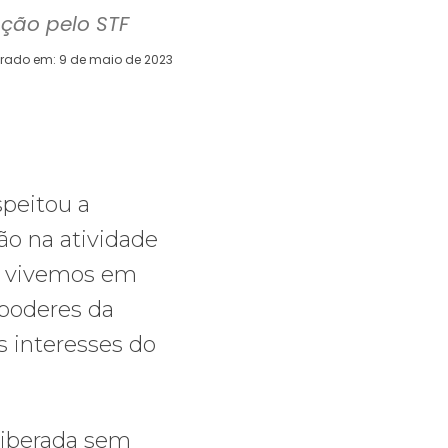
ação pelo STF
erado em:
9 de maio de 2023
WhatsApp
Telegram
Copy URL
E
peitou a
ção na atividade
e vivemos em
 poderes da
s interesses do
liberada sem