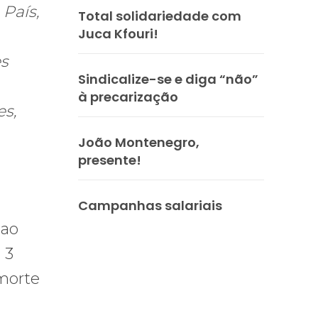
 País,
Total solidariedade com
Juca Kfouri!
es
Sindicalize-se e diga “não”
à precarização
es,
João Montenegro,
presente!
Campanhas salariais
 ao
 3
morte