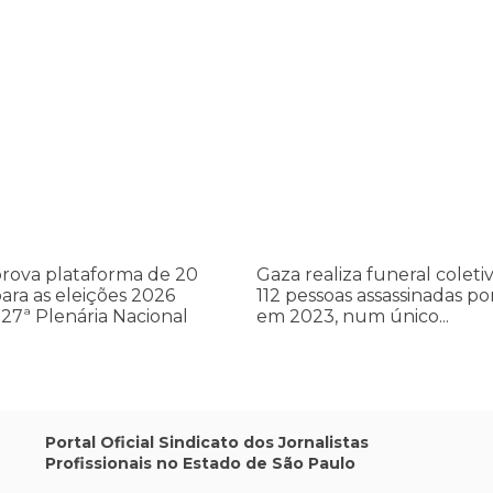
cometer irregularidades
a plataforma de 20 pontos para as eleições 2026 durante 27ª Plená
Gaza realiza funeral coletivo de
Gaza
realiza
a
funeral
coletivo
de
112
pessoas
assassinadas
rova plataforma de 20
Gaza realiza funeral coleti
por
ara as eleições 2026
112 pessoas assassinadas por
Israel
27ª Plenária Nacional
em 2023, num único...
em
2023,
num
único
ataque
aéreo
Portal Oficial Sindicato dos Jornalistas
Profissionais no Estado de São Paulo