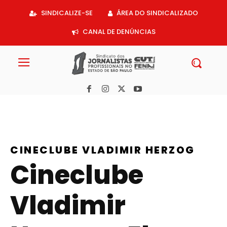
Acessar
SINDICALIZE-SE
ÁREA DO SINDICALIZADO
o
conteúdo
CANAL DE DENÚNCIAS
CINECLUBE VLADIMIR HERZOG
Cineclube
Vladimir