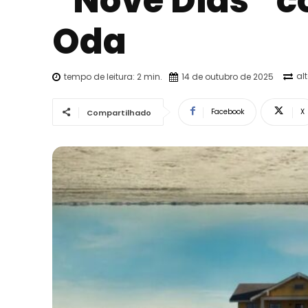
“Nove Dias” c
Oda
al
tempo de leitura:
2
min.
14 de outubro de 2025
Facebook
X
Compartilhado