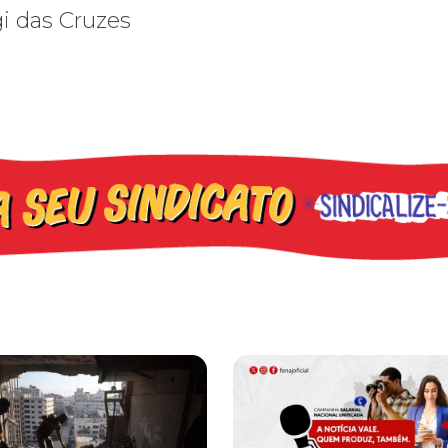
gi das Cruzes
os ataques transfóbicos
ara toda Gaza” — enquanto o Conselho da Paz criado por Trump finge 
Assinada nova CCT de jornais e re