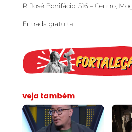
R. José Bonifácio, 516 – Centro, Mo
Entrada gratuita
veja também
Solidariedade ao jornalista Caê Vasconcelos e repúdio a
“Funeral p