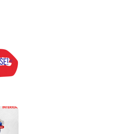
praticar diplomacia, Israel intensifica assassinatos
vistas do interior