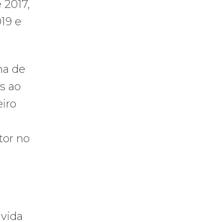
 2017,
019 e
ma de
s ao
eiro
tor no
 vida