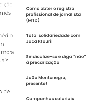
bição
Como obter o registro
e mês
profissional de jornalista
(MTb)
Total solidariedade com
médio.
Juca Kfouri!
em
a mora
Sindicalize-se e diga “não”
ais.
à precarização
João Montenegro,
presente!
to de
Campanhas salariais