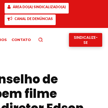
ÁREA DO(A) SINDICALIZADO(A)
CANAL DE DENÚNCIAS
SINDICALIZE-
IOS
CONTATO
Pesquisar
SE
nselho de
bem filme