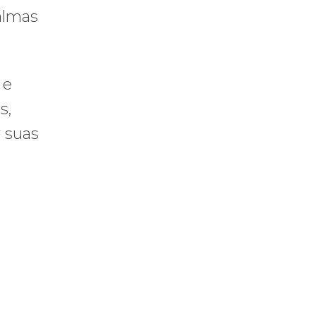
 almas
 e
s,
r suas