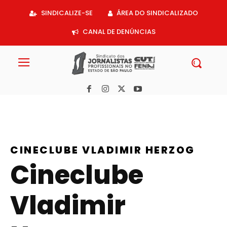
Acessar
SINDICALIZE-SE
ÁREA DO SINDICALIZADO
o
conteúdo
CANAL DE DENÚNCIAS
CINECLUBE VLADIMIR HERZOG
Cineclube
Vladimir