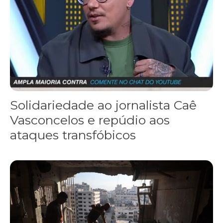
Solidariedade ao jornalista Caê
Vasconcelos e repúdio aos
ataques transfóbicos
“Funeral para toda Gaza” — enquanto o Conselho da Paz criado por