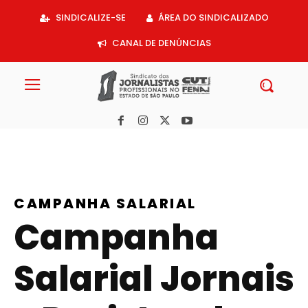
Acessar
SINDICALIZE-SE
ÁREA DO SINDICALIZADO
o
conteúdo
CANAL DE DENÚNCIAS
CAMPANHA SALARIAL
Campanha
Salarial Jornais