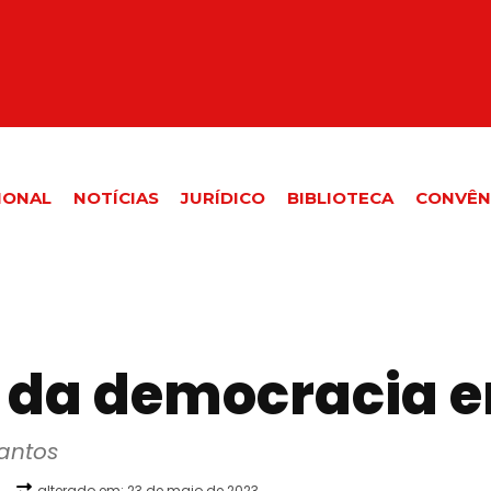
IONAL
NOTÍCIAS
JURÍDICO
BIBLIOTECA
CONVÊN
 da democracia 
antos
alterado em:
23 de maio de 2023
3