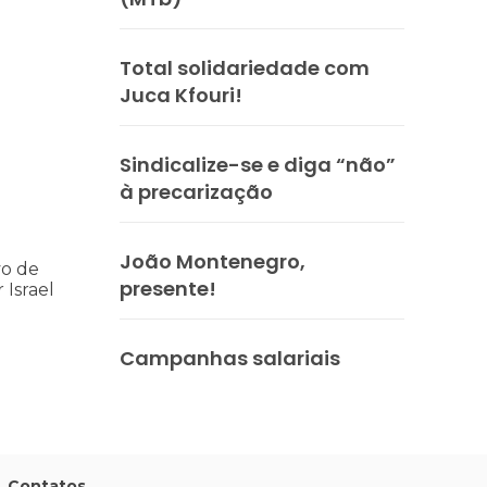
Total solidariedade com
ria Nacional
 112 pessoas assassinadas por Israel em 2023, num único ataque aér
Juca Kfouri!
Sindicalize-se e diga “não”
à precarização
João Montenegro,
vo de
presente!
 Israel
Campanhas salariais
Contatos