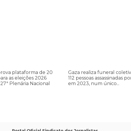
cometer irregularidades
a plataforma de 20 pontos para as eleições 2026 durante 27ª Plená
Gaza realiza funeral coletivo de
Gaza
realiza
a
funeral
coletivo
de
112
pessoas
assassinadas
rova plataforma de 20
Gaza realiza funeral coleti
por
ara as eleições 2026
112 pessoas assassinadas por
Israel
27ª Plenária Nacional
em 2023, num único...
em
2023,
num
único
ataque
aéreo
Portal Oficial Sindicato dos Jornalistas